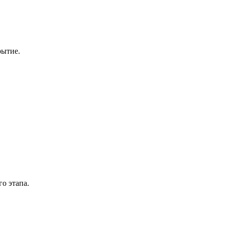
рытие.
о этапа.