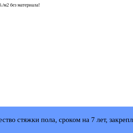
./м2 без материала!
ство стяжки пола, сроком на 7 лет, закреп